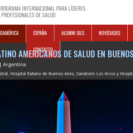
ROGRAMA INTERNACIONAL PARA LÍDERES
 PROFESIONALES DE SALUD
NOAMÉRICA
ESPAÑA
ALUMNI SILS
NOVEDADES
CONTACTO
LATINO AMERICANOS DE SALUD EN BUENOS
| Argentina
al, Hospital Italiano de Buenos Aires, Sanatorio Los Arcos y Hospital